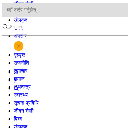
जीवन शैली
विश्व
खेलकुद
रोचक
अपराध
गृहपृष्‍ठ
राजनीति
समाचार
समाज
अर्थतन्‍त्र
स्वास्थ्य
सूचना प्रविधि
जीवन शैली
विश्व
खेलकुद