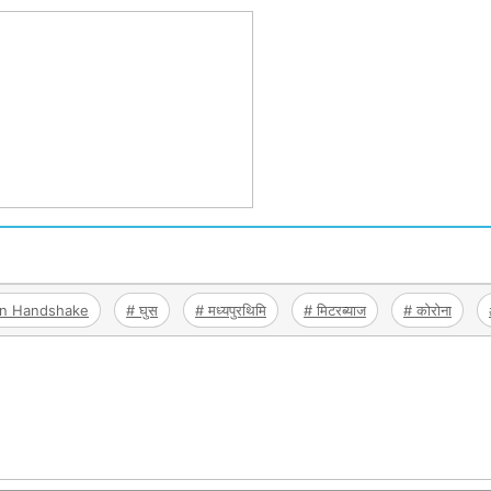
en Handshake
# घुस
# मध्यपुरथिमि
# मिटरब्याज
# कोरोना