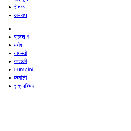
रोचक
अपराध
प्रदेश १
मधेश
बागमती
गण्डकी
Lumbini
कर्णाली
सुदूरपश्चिम