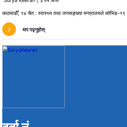
Surya Keeran | ३ वर्ष अघि
काठमाडौँ, १४ चैत : स्वास्थ्य तथा जनसङ्ख्या मन्त्रालयले कोभिड–१९
थप पढ्नुहोस्