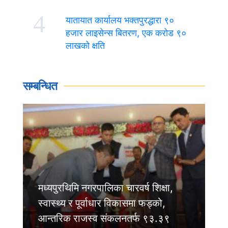
4
यातायात कार्यालय भक्तपुरद्धारा ९०
हजार लाइसेन्स बितरण, एक करोड ९०
लाखको क्षति
सम्बन्धित
मध्यपुरथिमि नगरपालिका चारवर्ष शिक्षा,
स्वास्थ्य र पूर्वाधार विकासमा फड्को,
आन्तरिक राजस्व संकलनतर्फ ९३.३९