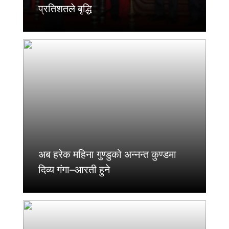
प्रतिशतले बृद्धि
अब हरेक महिना गुण्डुको अन्नन्त कुण्डमा
दिव्य गंगा–आरती हुने