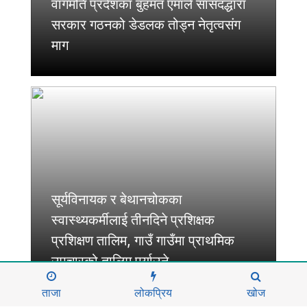
वागमति प्रदेशका बुहमत एमाले सांसदद्धारा
सरकार गठनको डेडलक तोड्न नेतृत्वसंग
माग
सूर्यविनायक र बेथानचोकका
स्वास्थ्यकर्मीलाई तीनदिने प्रशिक्षक
प्रशिक्षण तालिम, गाउँ गाउँमा प्राथमिक
उपचारको तालिम पुर्याउने
ताजा
लोकप्रिय
खोज