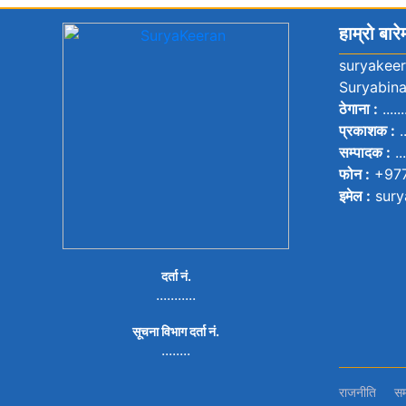
हाम्रो बारे
suryakee
Suryabina
ठेगाना :
.......
प्रकाशक :
..
सम्पादक :
....
फोन :
+97
इमेल :
sury
दर्ता नं.
...........
सूचना विभाग दर्ता नं.
........
राजनीति
सम