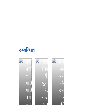
चर्चामा
किरण
थापा
सूर्यविनायक
:
र
जसले
बेथानचोकका
पार्टीको
स्वास्थ्यकर्मीलाई
जिम्मेवारी,
सम्बन्धित
तीनदिने
जनताप्रतिको
प्रशिक्षक
उत्तरदायित्व
चाँगुनारायणमा
प्रदेशमा
प्रशिक्षण
निर्वाह
अब
सत्ता
तालिम,
गर्दै
घरदैलोमा
साझेदारी
सूर्यविनायक
गाउँ
पुरा
आँखा
गर्ने
नगरपालिका
गाउँमा
गरे,
उपचार,मोतियाबिन्दु
नेकपा
वडा
प्राथमिक
वडाध्यक्षदेखि
शल्यक्रिया
एमाले
नं.
उपचारको
स्वास्थ्यमन्त्रीसम्मको
पनि