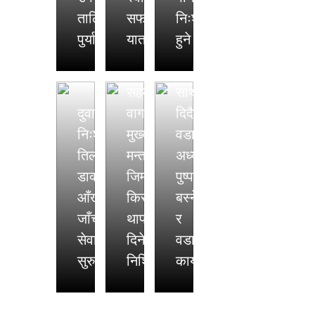
र
८
तालिम
सफल
निःशुल्क
नेकपाबीच
का
पुर्याउने
यात्रा
हुने
तीन
जनताको
बुदेँ
सुखदुख
सहमति,
साथ
दुवाकोटमा
वागमतिमा
दिदै
निःशुल्क
मुख्य
वडा
तिलगंगाका
मन्त्रीको
अध्यक्ष
डाक्टरद्धारा
जिम्मवारी
पुष्पराज
आँखा
किरण
बस्नेत
जाँच
थापालाई
र
सेवा
दिने
वडा
सुरु
निश्चित
कार्यालय