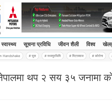
6
स्वास्थ्य
सूचना प्रविधि
जीवन शैली
विश्व
खेल
en Handshake
# घुस
# मध्यपुरथिमि
# मिटरब्याज
# कोरोना
रै नेपालमा थप २ सय ३५ जनामा 