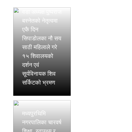
वडा अध्यक्ष पुष्पराज
बस्नेतको नेतृत्वमा
एकै दिन
सिपाडोलका नौ सय
साठी महिलाले गरे
१५ शिवालयको
दर्शन एवं
सूर्यविनायक शिव
सर्किटको भ्रमण
मध्यपुरथिमि
नगरपालिका चारवर्ष
शिक्षा, स्वास्थ्य र