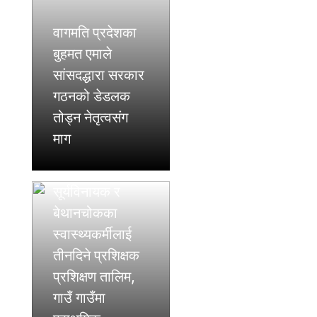
वागमति प्रदेशका
बुहमत एमाले
सांसदद्धारा सरकार
गठनको डेडलक
तोड्न नेतृत्वसंग
माग
सूर्यविनायक र
बेथानचोकका
स्वास्थ्यकर्मीलाई
तीनदिने प्रशिक्षक
प्रशिक्षण तालिम,
गाउँ गाउँमा