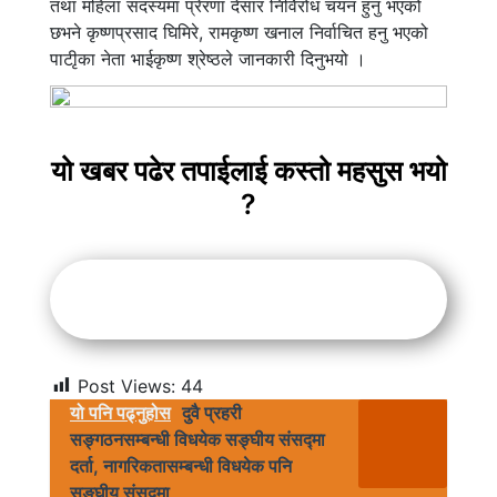
तथा महिला सदस्यमा प्रेरणा देसार निर्विरोध चयन हुनु भएको
छभने कृष्णप्रसाद घिमिरे, रामकृष्ण खनाल निर्वाचित हनु भएको
पाटीृका नेता भाईकृष्ण श्रेष्ठले जानकारी दिनुभयो ।
यो खबर पढेर तपाईलाई कस्तो महसुस भयो
?
Post Views:
44
यो पनि पढ्नुहोस
दुवै प्रहरी
सङ्गठनसम्बन्धी विधयेक सङ्घीय संसद्मा
दर्ता, नागरिकतासम्बन्धी विधयेक पनि
सङ्घीय संसद्मा