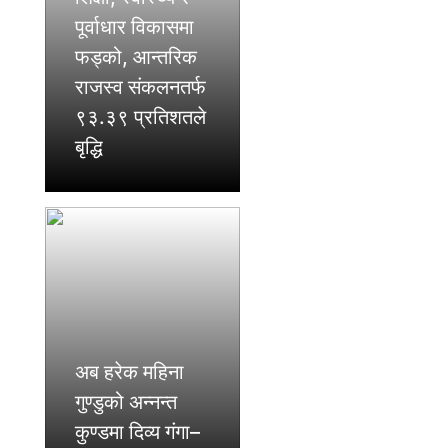
पूर्वाधार विकासमा
फड्को, आन्तरिक
राजस्व संकलनतर्फ
९३.३९ प्रतिशतले
बृद्धि
अब हरेक महिना
गुण्डुको अन्नन्त
कुण्डमा दिव्य गंगा–