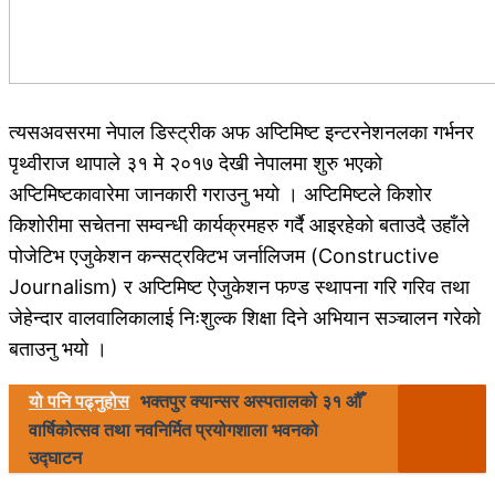
त्यसअवसरमा नेपाल डिस्ट्रीक अफ अप्टिमिष्ट इन्टरनेशनलका गर्भनर
पृथ्वीराज थापाले ३१ मे २०१७ देखी नेपालमा शुरु भएको
अप्टिमिष्टकावारेमा जानकारी गराउनु भयो । अप्टिमिष्टले किशोर
किशोरीमा सचेतना सम्वन्धी कार्यक्रमहरु गर्दै आइरहेको बताउदै उहाँले
पोजेटिभ एजुकेशन कन्सट्रक्टिभ जर्नालिजम (Constructive
Journalism) र अप्टिमिष्ट ऐजुकेशन फण्ड स्थापना गरि गरिव तथा
जेहेन्दार वालवालिकालाई निःशुल्क शिक्षा दिने अभियान सञ्चालन गरेको
बताउनु भयो ।
यो पनि पढ्नुहोस
भक्तपुर क्यान्सर अस्पतालको ३१ औँ
वार्षिकोत्सव तथा नवनिर्मित प्रयोगशाला भवनको
उद्घाटन