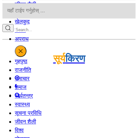
जीवन शैली
विश्व
खेलकुद
रोचक
अपराध
सूर्य
किरण
गृहपृष्‍ठ
राजनीति
समाचार
समाज
अर्थतन्‍त्र
स्वास्थ्य
सूचना प्रविधि
जीवन शैली
विश्व