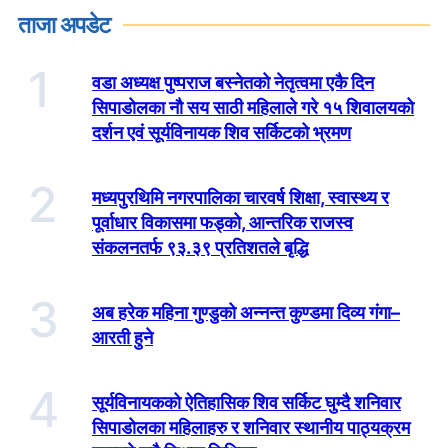
ताजा अपडेट
1
वडा अध्यक्ष पुष्पराज बस्नेतको नेतृत्वमा एकै दिन
सिपाडोलका नौ सय साठी महिलाले गरे १५ शिवालयको
दर्शन एवं सूर्यविनायक शिव सर्किटको भ्रमण
2
मध्यपुरथिमि नगरपालिका चारवर्ष शिक्षा, स्वास्थ्य र
पूर्वाधार विकासमा फड्को, आन्तरिक राजस्व
संकलनतर्फ ९३.३९ प्रतिशतले बृद्धि
3
अब हरेक महिना गुण्डुको अन्नन्त कुण्डमा दिव्य गंगा–
आरती हुने
4
सूर्यविनायकको ऐतिहासिक शिव सर्किट घुम्दै शनिवार
सिपाडोलका महिलाहरु र शनिवार स्थानीय पाठ्यक्रम