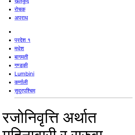
खेलकुद
रोचक
अपराध
प्रदेश १
मधेश
बागमती
गण्डकी
Lumbini
कर्णाली
सुदूरपश्चिम
रजोनिवृत्ति अर्थात