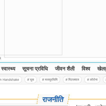
6
स्वास्थ्य
सूचना प्रविधि
जीवन शैली
विश्व
खेल
en Handshake
# घुस
# मध्यपुरथिमि
# मिटरब्याज
# कोरोना
राजनीति