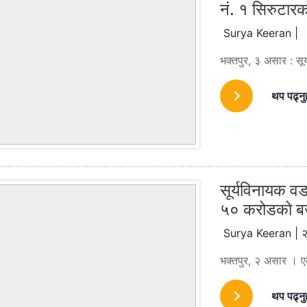
नं. १ सिरुटार
Surya Keeran |
भक्तपुर, ३ असार : स
थप पढ्नु
सूर्यविनायक वड
५० करोडको बजे
Surya Keeran | २
भक्तपुर, २ असार । ए
थप पढ्नु