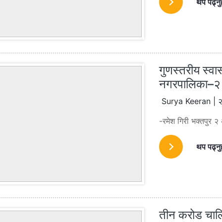
थप पढ्नु
गुणस्तरीय स्वास
नगरपालिका–२ 
Surya Keeran | २
-रमेश गिरी भक्तपुर २
थप पढ्नु
तीन करोड चालि