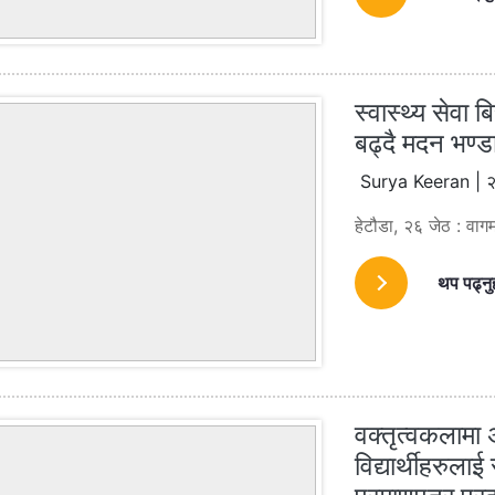
स्वास्थ्य सेवा ब
बढ्दै मदन भण्डार
Surya Keeran | २
हेटौडा, २६ जेठ : वागम
थप पढ्नु
वक्तृत्वकलामा 
विद्यार्थीहरुला