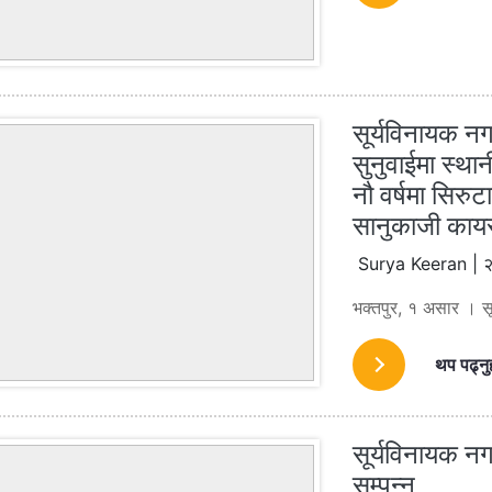
सूर्यविनायक न
सुनुवाईमा स्था
नौ वर्षमा सिर
सानुकाजी काय
Surya Keeran | २
भक्तपुर, १ असार । सू
थप पढ्नु
सूर्यविनायक न
सम्पन्न