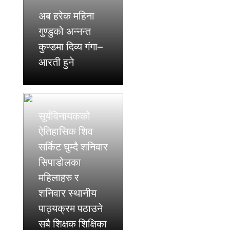
अब हरेक महिना
गुण्डुको अन्नन्त
कुण्डमा दिव्य गंगा–
आरती हुने
सूर्यविनायकको
ऐतिहासिक शिव
सर्किट घुम्दै शनिवार
सिपाडोलका
महिलाहरु र
शनिवार स्थानीय
पाठ्यक्रम पठाउने
सबै शिक्षक शिक्षिका