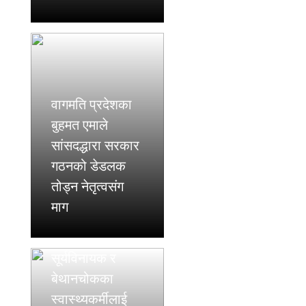
वागमति प्रदेशका
बुहमत एमाले
सांसदद्धारा सरकार
गठनको डेडलक
तोड्न नेतृत्वसंग
माग
सूर्यविनायक र
बेथानचोकका
स्वास्थ्यकर्मीलाई