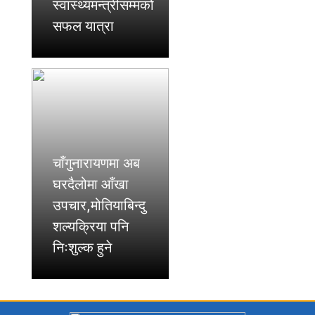
स्वास्थ्यमन्त्रीसम्मको
सफल यात्रा
चाँगुनारायणमा अब
घरदैलोमा आँखा
उपचार,मोतियाबिन्दु
शल्यक्रिया पनि
निःशुल्क हुने