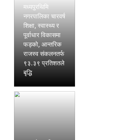
मध्यपुरथिमि
नगरपालिका चारवर्ष
शिक्षा, स्वास्थ्य र
पूर्वाधार विकासमा
फड्को, आन्तरिक
राजस्व संकलनतर्फ
९३.३९ प्रतिशतले
बृद्धि