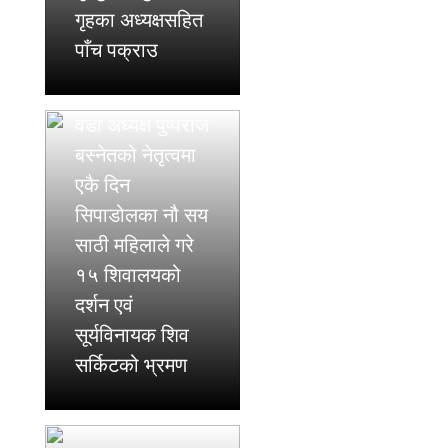
गृहका अध्यक्षसहित
पाँच पक्राउ
वडा अध्यक्ष पुष्पराज
बस्नेतको नेतृत्वमा
एकै दिन
सिपाडोलका नौ सय
साठी महिलाले गरे
१५ शिवालयको
दर्शन एवं
सूर्यविनायक शिव
सर्किटको भ्रमण