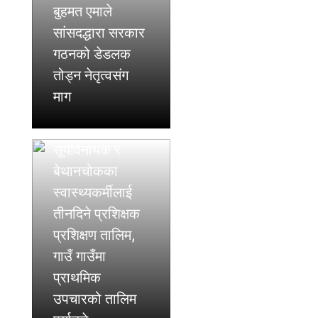
बुहमत एमाले
सांसदद्धारा सरकार
गठनको डेडलक
तोड्न नेतृत्वसंग
माग
सूर्यविनायक र
बेथानचोकका
स्वास्थ्यकर्मीलाई
तीनदिने प्रशिक्षक
प्रशिक्षण तालिम,
गाउँ गाउँमा
प्राथमिक
उपचारको तालिम