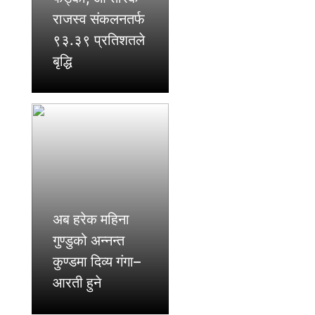
राजस्व संकलनतर्फ
९३.३९ प्रतिशतले
बृद्धि
अब हरेक महिना
गुण्डुको अन्नन्त
कुण्डमा दिव्य गंगा–
आरती हुने