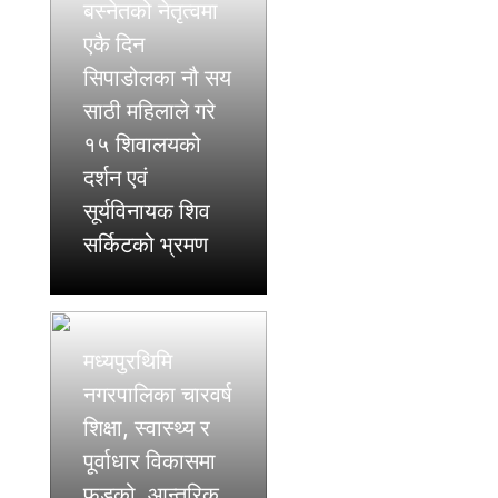
बस्नेतको नेतृत्वमा
एकै दिन
सिपाडोलका नौ सय
साठी महिलाले गरे
१५ शिवालयको
दर्शन एवं
सूर्यविनायक शिव
सर्किटको भ्रमण
मध्यपुरथिमि
नगरपालिका चारवर्ष
शिक्षा, स्वास्थ्य र
पूर्वाधार विकासमा
फड्को, आन्तरिक