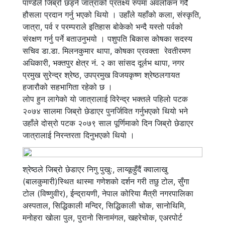
पाण्डेले जिब्रो छड्ने जात्राको प्रतक्ष्य रुपमा अवलोकन गर्दै
हौसला प्रदान गर्नु भएको थियो । उहाँले यहाँको कला, संस्कृति,
जात्रा, पर्व र परम्पराले इतिहास बोकेको भन्दै यस्तो पर्वको
संरक्षण गर्नु पर्ने बताउनुभयो । पशुपति बिकास कोषका सदस्य
सचिव डा.डा. मिलनकुमार थापा, कोषका प्रवक्ता रेवतीरमण
अधिकारी, भक्तपुर क्षेत्र नं. २ का सांसद दूर्लभ थापा, नगर
प्रमुख सुरेन्द्र श्रेष्ठ, उपप्रमुख विजयकृष्ण श्रेष्ठलगायत
हजारौको सहभागिता रहेको छ ।
लोप हुन लागेको यो जात्रालाई विरेन्द्र भक्तले पहिलो पटक
२०७४ सालमा जिब्रो छेडाएर पुनर्जिवित गर्नुभएको थियो भने
उहाँले दोस्रो पटक २०७९ साल पूर्णिमाको दिन जिब्रो छेडाएर
जात्रालाई निरन्तरता दिनुभएको थियो ।
श्रेष्ठले जिब्रो छेडाएर निगु पुखुः, लाय्कूहुँदैं क्वालाखु
(बालकुमारी)स्थित थास्मा गणेशको दर्शन गरी तछु टोल, सुँगा
टोल (विष्णुवीर), ईन्द्रायणी, नेपाल कोरिया मैत्री नगरपालिका
अस्पताल, सिद्धिकाली मन्दिर, सिद्धिकाली चोक, सानोथिमि,
मनोहरा खोला पुल, पुरानो सिनामंगल, खहरेचोक, एअरपोर्ट