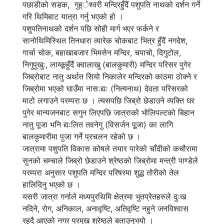
पछाडीको सडक, गुह्ेश्वरी मन्दिरहुँदैं पशुपति नाथको दर्शन गर्ने
गरि थिमिबाट यात्रा गर्नु भएको हो ।
पशुपतिनाथको दर्शन पछि सोही मार्ग भएर फर्कने र
सानोथिमिस्थित तिनधारा व्यारेक चोकबाट भित्र हुँदैं नगदेश,
गार्चा चोक, बहाखाबजार भिमसेन मन्दिर, चपाचो, दिगुटोल,
निगुपुखुः, लाय्कूहुँदैं क्वालाखु (बालकुमारी) मन्दिर परिसर पुगेर
जिब्रोबाट नातु अर्थात सियो निकालेर मन्दिरको काठमा ठोक्ने र
जिब्रोमा भएको घाउँमा नासःद्यः (नित्यनाथ) देवता परिसरको
माटो लगाउने परम्परा छ । त्यसपछि जिब्रो छेडाउने व्यक्ति घर
पुगेर मान्यजनबाट सगुन लिएपछि जात्राको भोलिपल्टको बिहान
नातु पूजा भनि द्यःलित तवनेगु (विसर्जन पूूजा) का लागि
बालकुमारीमा पुजा गर्ने प्रचलन रहेको छ ।
जात्रामा पशुपति विकास कोषले तयार पारेको चाँदीको कचौरामा
सुनको चम्चाले जिब्रो छेडाउने श्रेष्ठको जिब्रोमा मन्त्री पाण्डेले
परम्परा अनुसार पशुपति मन्दिर परिषरमा शुद्ध तोरीको तेल
हालिदिनु भएको छ ।
यसरी जात्रा गर्नाले मध्यपुरथिमि क्षेत्रमा भुतप्रेतहरुले दुःख
नदिने, रोग, अनिकाल, अनावृष्टि, अतिवृष्टि नहुने जनविश्वास
रहदै आएको नगर प्रमुख श्रेष्ठले बताउनुभयो ।