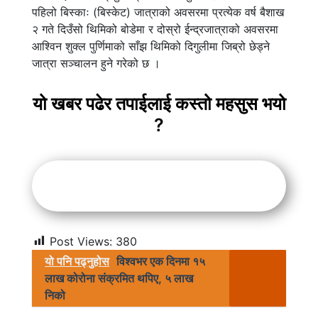
पहिलो बिस्काः (बिस्केट) जात्राको अवसरमा प्रत्येक वर्ष बैशाख
२ गते दिउँसो थिमिको बोडेमा र दोस्रो ईन्द्रजात्राको अवसरमा
आश्विन शुक्ल पुर्णिमाको साँझ थिमिको दिगुलीमा जिब्रो छेड्ने
जात्रा सञ्चालन हुने गरेको छ ।
यो खबर पढेर तपाईलाई कस्तो महसुस भयो
?
Post Views:
380
यो पनि पढ्नुहोस
विश्वभर एक दिनमा १५
लाख कोरोना संक्रमित थपिए, ५ लाख
निको