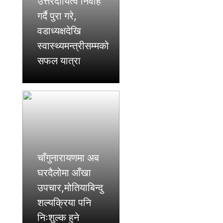
उत्तरदायित्व निर्वाह
गर्दै पुरा गरे,
वडाध्यक्षदेखि
स्वास्थ्यमन्त्रीसम्मको
सफल यात्रा
चाँगुनारायणमा अब
घरदैलोमा आँखा
उपचार,मोतियाबिन्दु
शल्यक्रिया पनि
निःशुल्क हुने