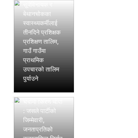
सूर्यविनायक र
बेथानचोकका
स्वास्थ्यकर्मीलाई
तीनदिने प्रशिक्षक
प्रशिक्षण तालिम,
गाउँ गाउँमा
प्राथमिक
उपचारको तालिम
पुर्याउने
मुख्यमन्त्रीको
चर्चामा किरण थापा
: जसले पार्टीको
जिम्मेवारी,
जनताप्रतिको