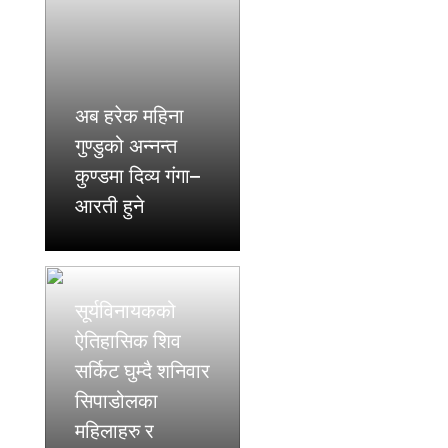
अब हरेक महिना
गुण्डुको अन्नन्त
कुण्डमा दिव्य गंगा–
आरती हुने
सूर्यविनायकको
ऐतिहासिक शिव
सर्किट घुम्दै शनिवार
सिपाडोलका
महिलाहरु र