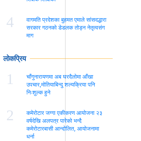
4
वागमति प्रदेशका बुहमत एमाले सांसदद्धारा
सरकार गठनको डेडलक तोड्न नेतृत्वसंग
माग
लोकप्रिय
1
चाँगुनारायणमा अब घरदैलोमा आँखा
उपचार,मोतियाबिन्दु शल्यक्रिया पनि
निःशुल्क हुने
2
कमेरोटार जग्गा एकीकरण आयोजना २३
वर्षदेखि अलपत्र पारेको भन्दै
कमेरोटारबासी आन्दोलित, आयोजनामा
धर्ना