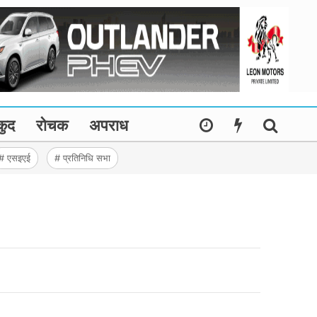
कुद
रोचक
अपराध
# एसइएई
# प्रतिनिधि सभा