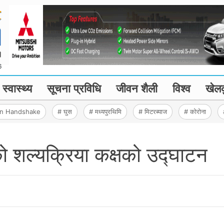
6
स्वास्थ्य
सूचना प्रविधि
जीवन शैली
विश्व
खेल
en Handshake
# घुस
# मध्यपुरथिमि
# मिटरब्याज
# कोरोना
को शल्यक्रिया कक्षको उद्घाटन