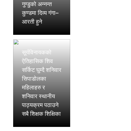
गुण्डुको अन्नन्त
कुण्डमा दिव्य गंगा–
आरती हुने
सूर्यविनायकको
ऐतिहासिक शिव
सर्किट घुम्दै शनिवार
सिपाडोलका
महिलाहरु र
शनिवार स्थानीय
पाठ्यक्रम पठाउने
सबै शिक्षक शिक्षिका