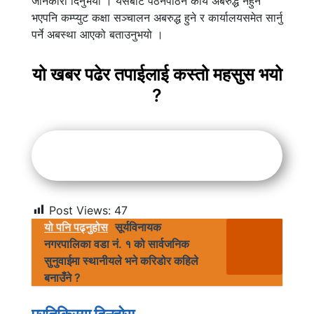
जानकारी दिनुभयो । यसबाट पठनपाठन कार्य अबरुद्ध नहुने
भएपनि कम्प्युट कक्षा सञ्चालन अबरुद्ध हुने र कार्यालयसमेत सार्नु
पर्ने अबस्था आएको बताउनुभयो ।
यो खबर पढेर तपाईलाई कस्तो महसुस भयो
?
Post Views:
47
यो पनि पढ्नुहोस
सूर्यविनायक
नगरपालिका वडा नं. १ को सार्वजनिक
सुनुवाईमा स्थानीयले भने करिडोर कहिले
बनाउँने ?