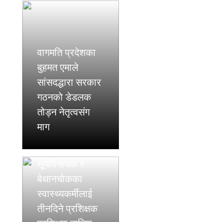
वागमति प्रदेशका
बुहमत एमाले
सांसदद्धारा सरकार
गठनको डेडलक
तोड्न नेतृत्वसंग
माग
सूर्यविनायक र
बेथानचोकका
स्वास्थ्यकर्मीलाई
तीनदिने प्रशिक्षक