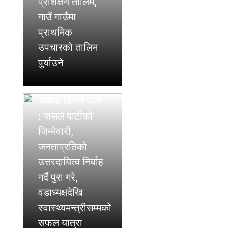
प्रशिक्षण तालिम,
गाउँ गाउँमा
प्राथमिक
उपचारको तालिम
पुर्याउने
मुख्यमन्त्रीको
चर्चामा किरण थापा
: जसले पार्टीको
जिम्मेवारी,
जनताप्रतिको
उत्तरदायित्व निर्वाह
गर्दै पुरा गरे,
वडाध्यक्षदेखि
स्वास्थ्यमन्त्रीसम्मको
सफल यात्रा