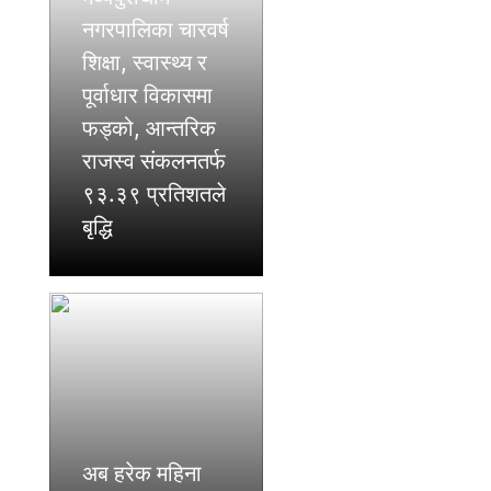
नगरपालिका चारवर्ष
शिक्षा, स्वास्थ्य र
पूर्वाधार विकासमा
फड्को, आन्तरिक
राजस्व संकलनतर्फ
९३.३९ प्रतिशतले
बृद्धि
अब हरेक महिना